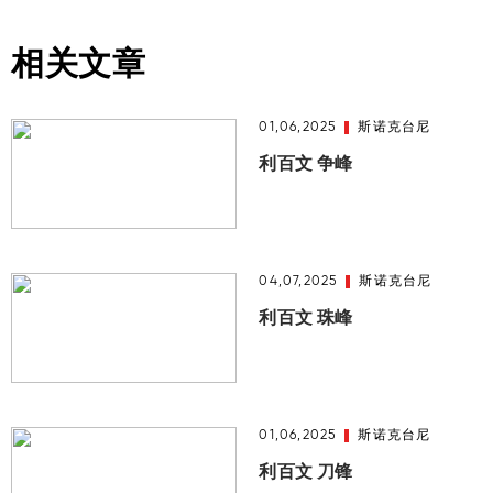
相关文章
01,06,2025
斯诺克台尼
利百文 争峰
04,07,2025
斯诺克台尼
利百文 珠峰
01,06,2025
斯诺克台尼
利百文 刀锋