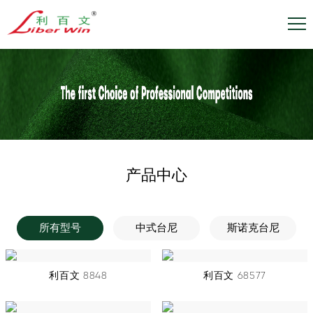
产品中心
所有型号
中式台尼
斯诺克台尼
利百文 8848
利百文 68577