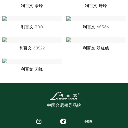
利百文 争峰
利百文 珠峰
利百文 900
利百文 68566
利百文 68522
利百文 双红线
利百文 刀锋
ACCEPT ALL
中国台尼领导品牌