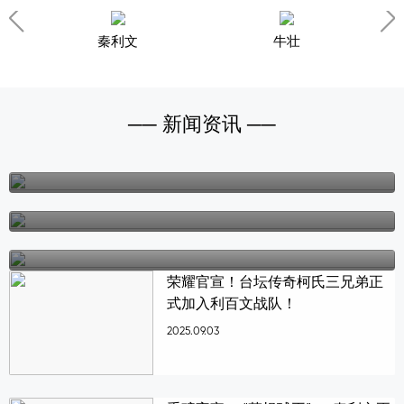
秦利文
牛壮
── 新闻资讯 ──
【凡人微光，为国争光！划时代的里程碑】利百文台尼
荣获欧睿权威国际认证“连续三年全球销量第一”！
重磅官宣：欧睿国际权威认证，利百文®中国台尼领导
品牌！
税耀利百文 ：以责任与实力，书写世界台尼领导品牌
荣耀官宣！台坛传奇柯氏三兄弟正
式加入利百文战队！
2025.09.03